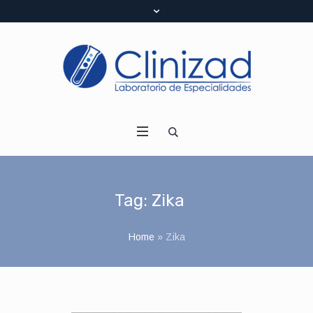
Tag:
Zika
Home
»
Zika