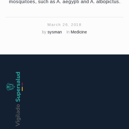
mosquitoes, such as A. aegypti and A. albopictus.
March 26, 2018
by
sysman
In
Medicine