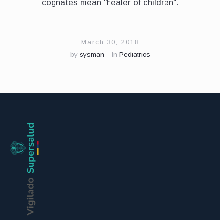
cognates mean "healer of children".
March 30, 2018
by
sysman
In
Pediatrics