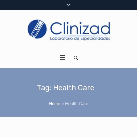
Tag:
Health Care
Home
»
Health Care