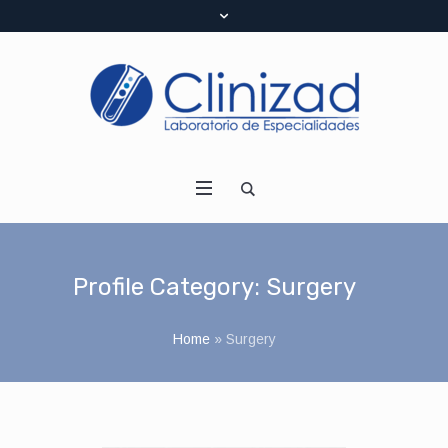
Profile Category:
Surgery
Home
»
Surgery