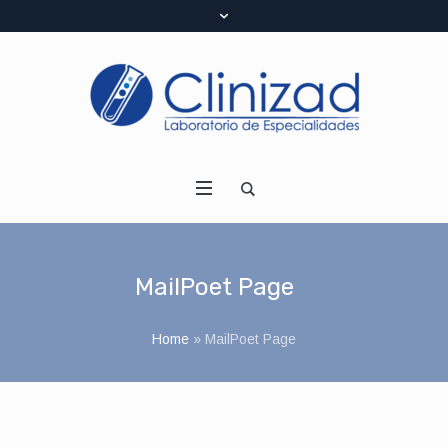
MailPoet Page
Home
»
MailPoet Page