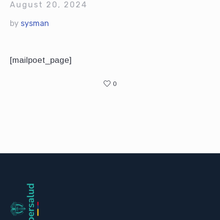
August 20, 2024
by
sysman
[mailpoet_page]
0