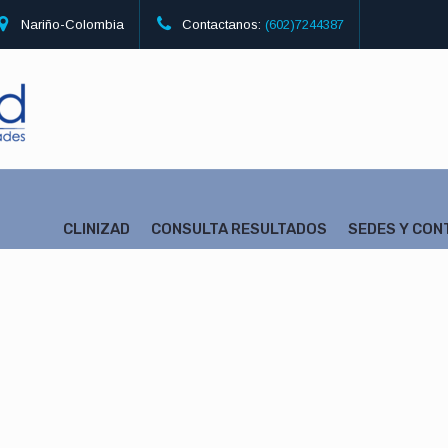
Nariño-Colombia
Contactanos:
(602)7244387
CLINIZAD
CONSULTA RESULTADOS
SEDES Y CO