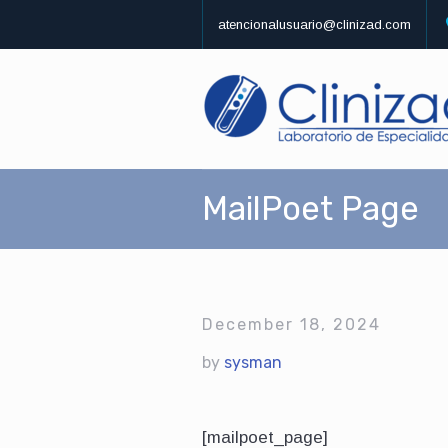
atencionalusuario@clinizad.com
MailPoet Page
December 18, 2024
by
sysman
[mailpoet_page]