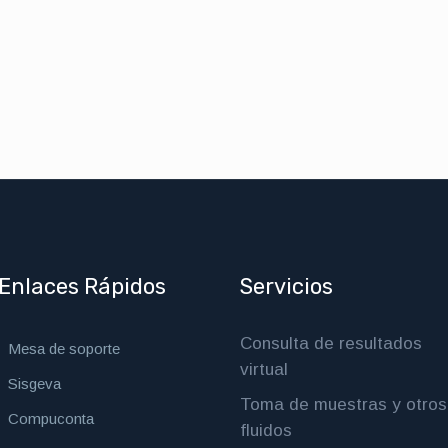
Enlaces Rápidos
Servicios
Consulta de resultados
Mesa de soporte
virtual
Sisgeva
Toma de muestras y otros
Compuconta
fluidos