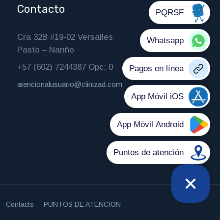
Contacto
Cra 32B #19-02 Versalles
Pasto – Nariño
+57 (602) 7244387 Opc: 0
atencionalusuario@clinizad.com
Contacts
PUNTOS DE ATENCION